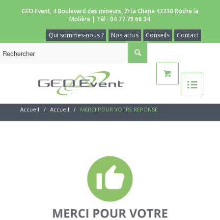
GED Event, 4 Boulevard des mineurs, ZI la Chana 42230 Roche la
Molière | Tèl :
04 77 79 68 34
Qui sommes-nous ?
Nos actus
Conseils
Contact
Accueil
/
Accueil
/
MERCI POUR VOTRE REPONSE