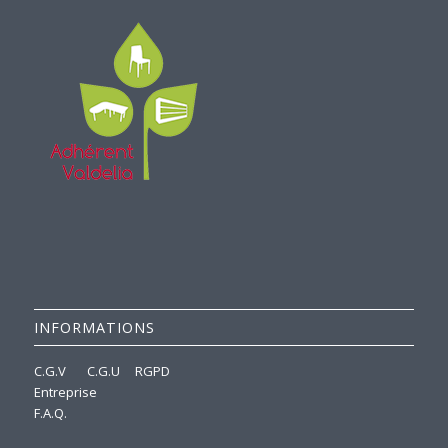
INFORMATIONS
C.G.V
C.G.U
RGPD
Entreprise
F.A.Q.