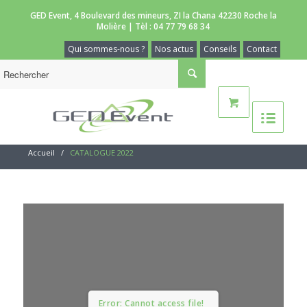
GED Event, 4 Boulevard des mineurs, ZI la Chana 42230 Roche la
Molière | Tèl :
04 77 79 68 34
Qui sommes-nous ?
Nos actus
Conseils
Contact
Accueil
/
CATALOGUE 2022
Error: Cannot access file!