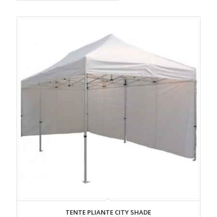
trier
les
produits
en
ordre
ascendant
TENTE PLIANTE CITY SHADE