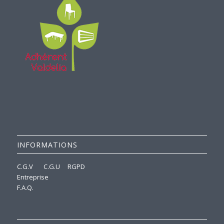
INFORMATIONS
C.G.V
C.G.U
RGPD
Entreprise
F.A.Q.