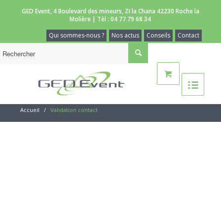
GED Event, 4 Boulevard des mineurs, ZI la Chana 42230 Roche la
Molière | Tèl :
04 77 79 68 34
Qui sommes-nous ?
Nos actus
Conseils
Contact
Accueil
/
Validation contact