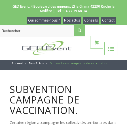
GED Event, 4 Boulevard des mineurs, ZI la Chana 42230 Roche la
Molière | Tèl :
04 77 79 68 34
Qui sommes-nous ?
Nos actus
Conseils
Contact
Accueil
/
Nos Actus
/
Subventions campagne de vaccination
SUBVENTION
CAMPAGNE DE
VACCINATION.
Certaine région accompagne les collectivités territoriales dans