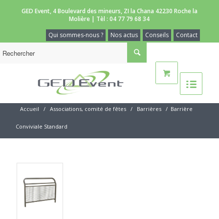
GED Event, 4 Boulevard des mineurs, ZI la Chana 42230 Roche la
Molière | Tèl :
04 77 79 68 34
Qui sommes-nous ?
Nos actus
Conseils
Contact
Accueil
/
Associations, comité de fêtes
/
Barrières
/
Barrière
Conviviale Standard