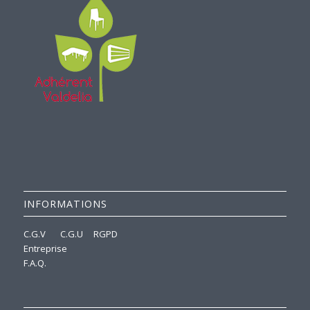
INFORMATIONS
C.G.V
C.G.U
RGPD
Entreprise
F.A.Q.