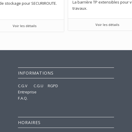
La barrière TP extensibles pour 
de stockage pour SECURIROUTE.
travaux.
Voir les détails
Voir les détails
INFORMATIONS
C.G.V
C.G.U
RGPD
Entreprise
F.A.Q.
HORAIRES