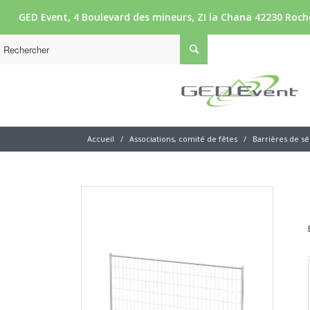
GED Event, 4 Boulevard des mineurs, ZI la Chana 42230 Roche
Accueil
/
Associations, comité de fêtes
/
Barrières de sé