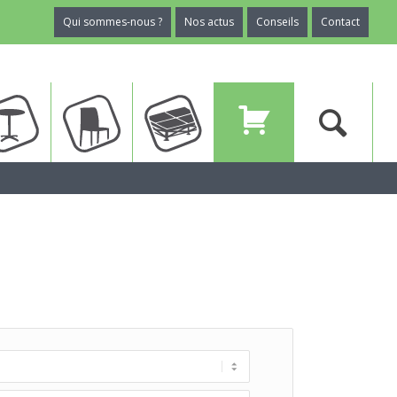
Qui sommes-nous ?
Nos actus
Conseils
Contact
ux
Tables
Chaises
Planchers
Devis