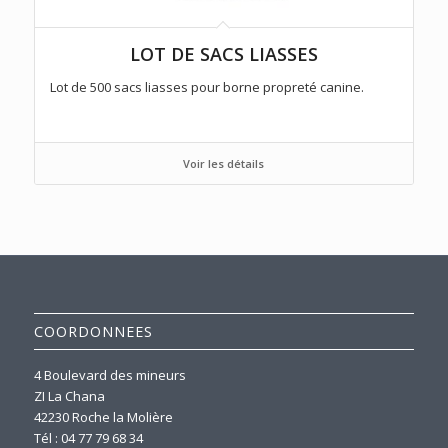
LOT DE SACS LIASSES
Lot de 500 sacs liasses pour borne propreté canine.
Voir les détails
COORDONNEES
4 Boulevard des mineurs
ZI La Chana
42230 Roche la Molière
Tél : 04 77 79 68 34