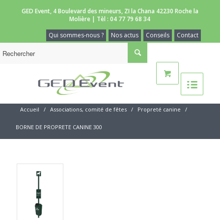
GED Event, 4 Boulevard des mineurs, ZI la Chana 42230 Roche la
Molière | Tèl :
04 77 79 68 34
Qui sommes-nous ?
Nos actus
Conseils
Contact
Accueil
/
Associations, comité de fêtes
/
Propreté canine
/
BORNE DE PROPRETE CANINE 300