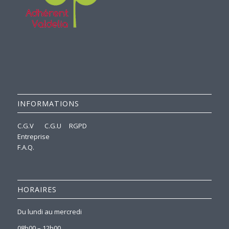
INFORMATIONS
C.G.V
C.G.U
RGPD
Entreprise
F.A.Q.
HORAIRES
Du lundi au mercredi
08h00 – 12h00