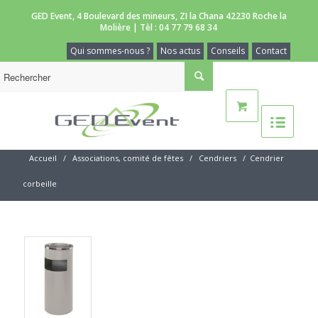
GED Event, 4 Boulevard des mineurs, ZI la Chana 42230 Roche la
Molière | Tèl :
04 77 79 68 34
Qui sommes-nous ?
Nos actus
Conseils
Contact
Accueil
/
Associations, comité de fêtes
/
Cendriers
/
Cendrier
corbeille