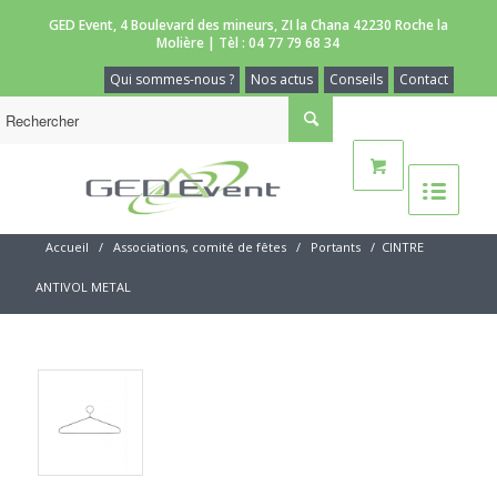
GED Event, 4 Boulevard des mineurs, ZI la Chana 42230 Roche la
Molière | Tèl :
04 77 79 68 34
Qui sommes-nous ?
Nos actus
Conseils
Contact
Accueil
/
Associations, comité de fêtes
/
Portants
/
CINTRE
ANTIVOL METAL