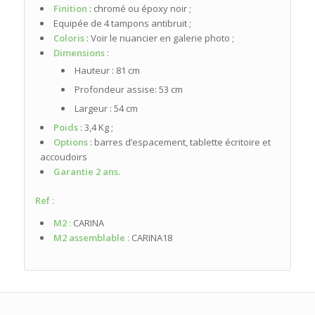
Finition
: chromé ou époxy noir ;
Equipée de 4 tampons antibruit ;
Coloris
: Voir le nuancier en galerie photo ;
Dimensions
:
Hauteur : 81 cm
Profondeur assise: 53 cm
Largeur : 54 cm
Poids
: 3,4 Kg ;
Options
: barres d’espacement, tablette écritoire et
accoudoirs
Garantie 2 ans.
Ref :
M2 :
CARINA
M2 assemblable :
CARINA18