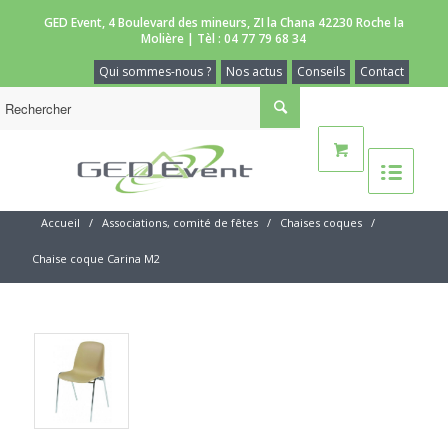
GED Event, 4 Boulevard des mineurs, ZI la Chana 42230 Roche la
Molière | Tèl :
04 77 79 68 34
Qui sommes-nous ?
Nos actus
Conseils
Contact
Accueil
/
Associations, comité de fêtes
/
Chaises coques
/
Chaise coque Carina M2