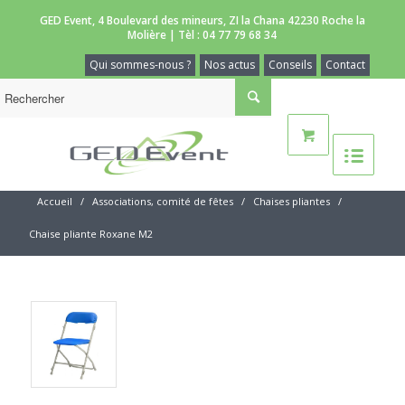
GED Event, 4 Boulevard des mineurs, ZI la Chana 42230 Roche la
Molière | Tèl :
04 77 79 68 34
Qui sommes-nous ?
Nos actus
Conseils
Contact
Accueil
/
Associations, comité de fêtes
/
Chaises pliantes
/
Chaise pliante Roxane M2