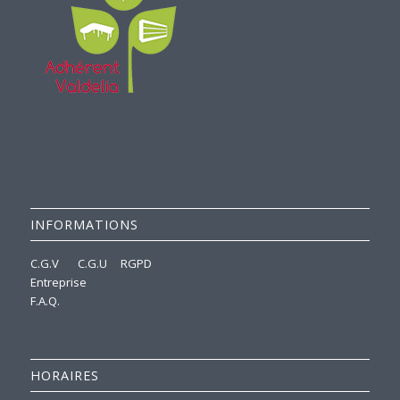
INFORMATIONS
C.G.V
C.G.U
RGPD
Entreprise
F.A.Q.
HORAIRES