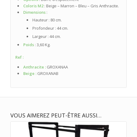
Coloris M2
: Beige – Marron – Bleu – Gris Anthracite.
Dimensions
:
Hauteur : 80 cm.
Profondeur : 44 cm.
Largeur : 44 cm.
Poids
: 3,60 Kg.
Ref :
Anthracite :
GROXANAA
Beige :
GROXANAB
VOUS AIMEREZ PEUT-ÊTRE AUSSI…