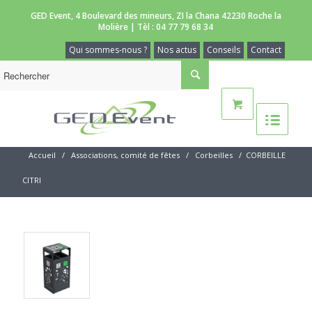
GED Event, 4 Boulevard des mineurs, ZI la Chana 42230 Roche la
Molière | Tèl :
04 77 79 68 34
Qui sommes-nous ?
Nos actus
Conseils
Contact
Accueil
/
Associations, comité de fêtes
/
Corbeilles
/
CORBEILLE
CITRI