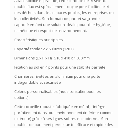
Alliant solidité et praticité, cette corbeille de tri sélectif
double flux est spécialement conçue pour faciliter le tri
des déchets dans les espaces publics, les entreprises ou
les collectivités. Son format compact et sa grande
capacité en font une solution idéale pour allier hygiène,
esthétique et respect de l’environnement.
Caractéristiques principales :
Capacité totale : 2 x 60 litres (120 L)
Dimensions (L x P x H) : 510 x 410 x 1 050 mm
Fixation au sol en 4 points pour une stabilité parfaite
Charnières rivetées en aluminium pour une porte
indégondable et sécurisée
Coloris personnalisables (nous consulter pour les
options)
Cette corbeille robuste, fabriquée en métal, s’intègre
parfaitement dans tout environnement (intérieur comme
extérieur) grâce à ses lignes sobres et modernes. Son
double compartiment permet un tri efficace et rapide des