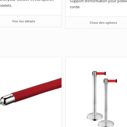
Support d’information pour potel
otelets.
corde.
Voir les détails
Choix des options