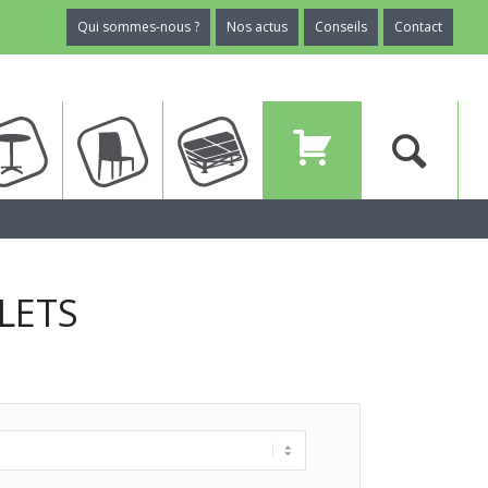
Qui sommes-nous ?
Nos actus
Conseils
Contact
ux
Tables
Chaises
Planchers
Devis
LETS