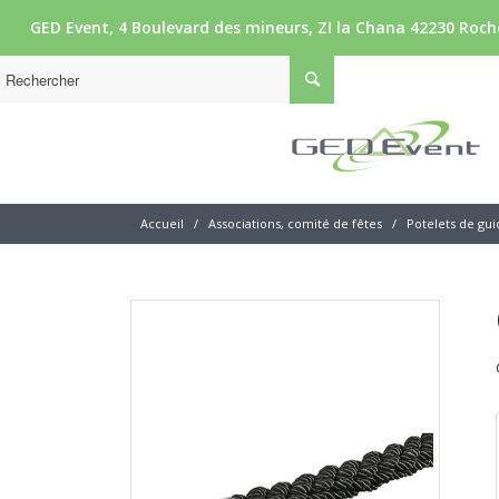
GED Event, 4 Boulevard des mineurs, ZI la Chana 42230 Roche
Accueil
/
Associations, comité de fêtes
/
Potelets de gu