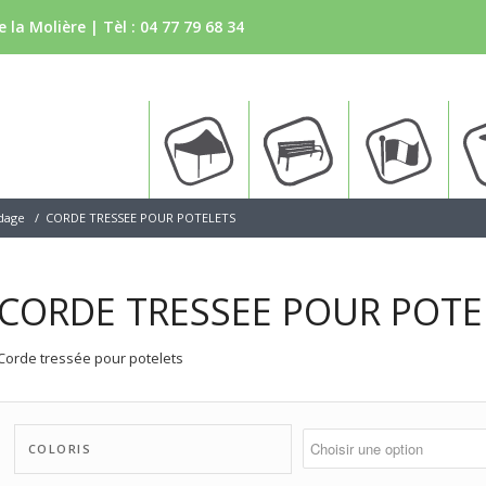
 la Molière | Tèl :
04 77 79 68 34
Tente
Bancs
Drapea
idage
/
CORDE TRESSEE POUR POTELETS
CORDE TRESSEE POUR POTE
Corde tressée pour potelets
COLORIS