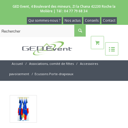
GED Event, 4 Boulevard des mineurs, ZI la Chana 42230 Roche la
Molière | Tèl :
04 77 79 68 34
Qui sommes-nous ?
Nos actus
Conseils
Contact
Accueil
/
Associations, comité de fêtes
/
Accessoires
pavoisement
/
Ecussons Porte-drapeaux