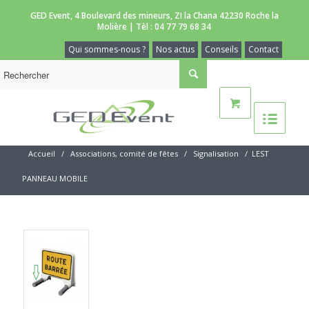
GED Event, 4 Boulevard des mineurs, ZI la Chana 42230 Roche la
Molière | Tèl :
04 77 79 68 34
Qui sommes-nous ?
Nos actus
Conseils
Contact
Accueil
/
Associations, comité de fêtes
/
Signalisation
/
LEST
PANNEAU MOBILE