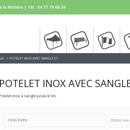
 la Molière | Tèl :
04 77 79 68 34
Tente
Bancs
Drapea
ral
/
POTELET INOX AVEC SANGLE ET
POTELET INOX AVEC SANGLE
Potelet inox à sangle jusqu’à 5m.
COULEURS