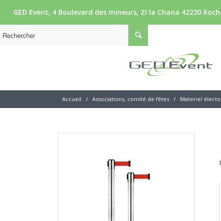
GED Event, 4 Boulevard des mineurs, ZI la Chana 42230 Roche
Accueil
/
Associations, comité de fêtes
/
Materiel électo