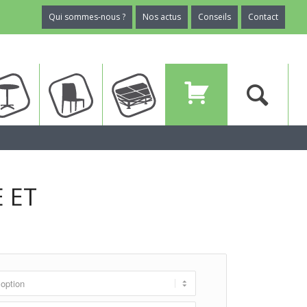
Qui sommes-nous ?
Nos actus
Conseils
Contact
ux
Tables
Chaises
Planchers
Devis
 ET