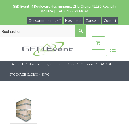
GED Event, 4 Boulevard des mineurs, ZI la Chana 42230 Roche la
Molière | Tèl :
04 77 79 68 34
Qui sommes-nous ?
Nos actus
Conseils
Contact
Accueil
/
Associations, comité de fêtes
/
Cloisons
/
RACK DE
STOCKAGE CLOISON EXPO