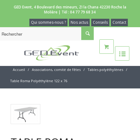
GED Event, 4 Boulevard des mineurs, ZI la Chana 42230 Roche la
Molière | Tèl :
04 77 79 68 34
Qui sommes-nous ?
Nos actus
Conseils
Contact
Accueil
/
Associations, comité de fêtes
/
Tables polyéthylènes
/
Table Roma Polyéthylène 122 x 76