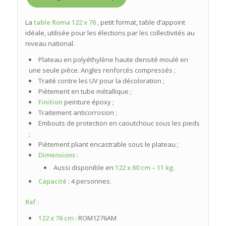
La
table Roma 122 x 76
, petit format, table d’appoint
idéale, utilisée pour les élections par les collectivités au
niveau national.
Plateau en polyéthylène haute densité moulé en
une seule pièce. Angles renforcés compressés ;
Traité contre les UV pour la décoloration ;
Piètement en tube métallique ;
Finition
peinture époxy ;
Traitement anticorrosion ;
Embouts de protection en caoutchouc sous les pieds
;
Piètement pliant encastrable sous le plateau ;
Dimensions
:
Aussi disponible en
122 x 60 cm – 11 kg.
Capacité
: 4 personnes.
Ref :
122 x 76 cm
:
ROM1276AM