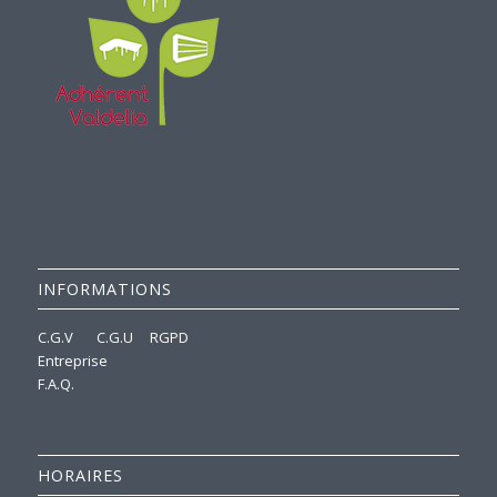
INFORMATIONS
C.G.V
C.G.U
RGPD
Entreprise
F.A.Q.
HORAIRES