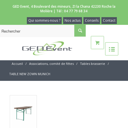
GED Event, 4 Boulevard des mineurs, ZI la Chana 42230 Roche la
Molière | Tèl :
04 77 79 68 34
Qui sommes-nous ?
Nos actus
Conseils
Contact
Accueil
/
Associations, comité de fêtes
/
Tables brasserie
/
TABLE NEW ZOWN MUNICH