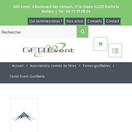
GED Event, 4 Boulevard des mineurs, ZI la Chana 42230 Roche la
Molière | Tèl :
04 77 79 68 34
Qui sommes-nous ?
Nos actus
Conseils
Contact
Accueil
/
Associations, comité de fêtes
/
Tentes gonflables
/
Tente Event Gonflable