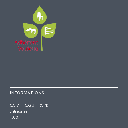
INFORMATIONS
C.G.V
C.G.U
RGPD
Entreprise
F.A.Q.