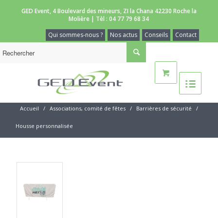
GED Event, 4 Boulevard des mineurs, ZI la Chana 42230 Roche la
Molière | Tèl :
04 77 79 68 34
Qui sommes-nous ?
Nos actus
Conseils
Contact
Accueil
/
Associations, comité de fêtes
/
Barrières de sécurité
/
Housse personnalisée