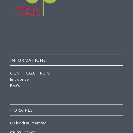
INFORMATIONS
C.G.V
C.G.U
RGPD
Entreprise
F.A.Q.
HORAIRES
Du lundi au mercredi
08h00 – 12h00