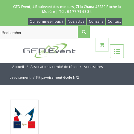
GED Event, 4 Boulevard des mineurs, ZI la Chana 42230 Roche la
Molière | Tèl :
04 77 79 68 34
Qui sommes-nous ?
Nos actus
Conseils
Contact
Accueil
/
Associations, comité de fêtes
/
Accessoires
pavoisement
/
Kit pavoisement école N°2