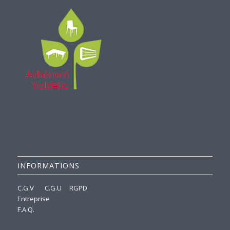
INFORMATIONS
C.G.V
C.G.U
RGPD
Entreprise
F.A.Q.