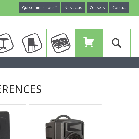
Qui sommes-nous ?
Nos actus
Conseils
Contact
ux
Tables
Chaises
Planchers
Devis
ÉRENCES