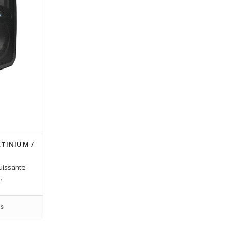
ATINIUM /
uissante
.
ls