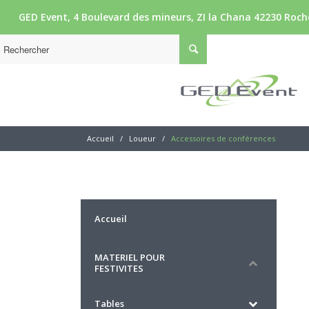
GED Event, 4 Boulevard des mineurs, ZI la Chana 42230 Roche
Accueil
/
Loueur
/
Accessoires de conférences
Accueil
MATERIEL POUR
FESTIVITES
Tables