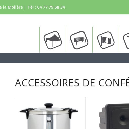
 la Molière | Tèl :
04 77 79 68 34
Tente
Bancs
Drapea
ACCESSOIRES DE CONF