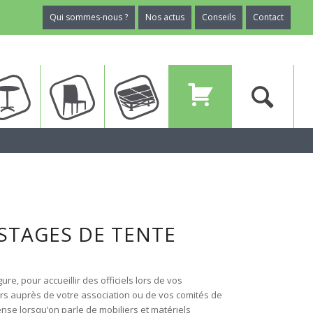
Qui sommes-nous ?
Nos actus
Conseils
Contact
ux
Tables
Chaises
Planchers
Devis
STAGES DE TENTE
e, pour accueillir des officiels lors de vos
rs auprès de votre association ou de vos comités de
pense lorsqu’on parle de mobiliers et matériels