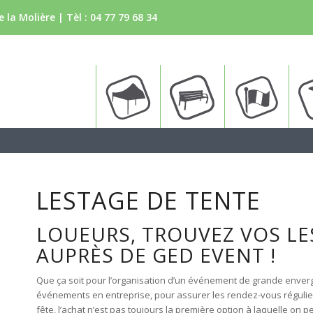
 la Molière | Tèl :
04 77 79 68 34
Tente
Bancs
Drapea
LESTAGE DE TENTE
LOUEURS, TROUVEZ VOS LE
AUPRÈS DE GED EVENT !
Que ça soit pour l’organisation d’un événement de grande envergur
événements en entreprise, pour assurer les rendez-vous régulie
fête, l’achat n’est pas toujours la première option à laquelle on 