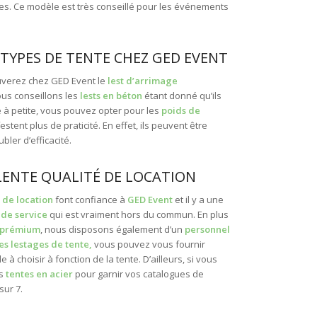
res. Ce modèle est très conseillé pour les événements
 TYPES DE TENTE CHEZ GED EVENT
rouverez chez GED Event le
lest d’arrimage
ous conseillons les
lests en béton
étant donné qu’ils
 à petite, vous pouvez opter pour les
poids de
stent plus de praticité. En effet, ils peuvent être
bler d’efficacité.
LENTE QUALITÉ DE LOCATION
 de location
font confiance à
GED Event
et il y a une
 de service
qui est vraiment hors du commun. En plus
é prémium
, nous disposons également d’un
personnel
es lestages de tente,
vous pouvez vous fournir
à choisir à fonction de la tente. D’ailleurs, si vous
os
tentes en acier
pour garnir vos catalogues de
sur 7.