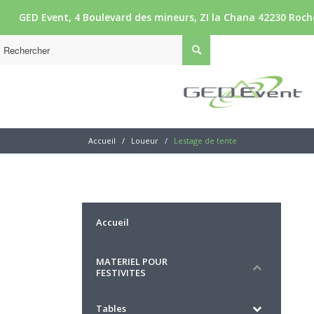
GED Event, 4 Boulevard des mineurs, ZI la Chana 42230 Roche
Accueil
/
Loueur
/
Lestage de tente
Accueil
MATERIEL POUR
FESTIVITES
Tables