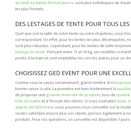
arrondi en béton finition pierre
, sont plus esthétiques de d’aut
les plus formels.
DES LESTAGES DE TENTE POUR TOUS LES
Quel que soit la taille de votre tente ou votre chapiteau, vous t
correspondant. En effet, pour les tentes les plus développées, n
sont plus robustes. Cependant, pour les tentes de taille moyenne
lestage en acier
. Pensant entre 15 et 16 kg, ces modèles-ci manife
portés à la main et sont empilables les uns les autres pour un dou
CHOISISSEZ GED EVENT POUR UNE EXCEL
Comme vous le savez certainement, grand nombre d’
entreprises
bonne raison à cela. La première est bien évidemment la
qualité
de proposer une
grande diversité de produits
, tous de
qualit
très serviable
et à l’écoute des clients. Si vous souhaitez
louer d
auprès de GED Event
, nous pouvons vous conseiller sur le modèle 
voulez satisfaire encore plus vos clients, pensez également à n
produits. Pour vos questions, un conseiller est disponible 7 jours 