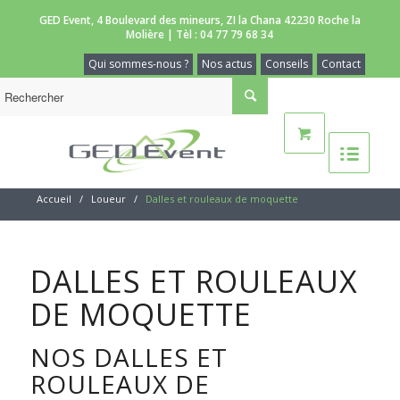
GED Event, 4 Boulevard des mineurs, ZI la Chana 42230 Roche la
Molière | Tèl :
04 77 79 68 34
Qui sommes-nous ?
Nos actus
Conseils
Contact
Accueil
/
Loueur
/
Dalles et rouleaux de moquette
DALLES ET ROULEAUX
DE MOQUETTE
NOS DALLES ET
ROULEAUX DE