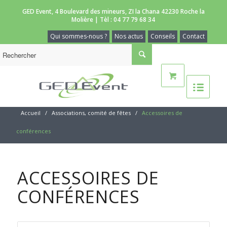
GED Event, 4 Boulevard des mineurs, ZI la Chana 42230 Roche la
Molière | Tèl :
04 77 79 68 34
Qui sommes-nous ?
Nos actus
Conseils
Contact
Accueil
/
Associations, comité de fêtes
/
Accessoires de
conférences
ACCESSOIRES DE
CONFÉRENCES