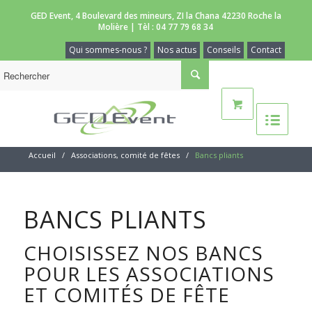
GED Event, 4 Boulevard des mineurs, ZI la Chana 42230 Roche la
Molière | Tèl :
04 77 79 68 34
Qui sommes-nous ?
Nos actus
Conseils
Contact
Accueil
/
Associations, comité de fêtes
/
Bancs pliants
BANCS PLIANTS
CHOISISSEZ NOS BANCS
POUR LES ASSOCIATIONS
ET COMITÉS DE FÊTE