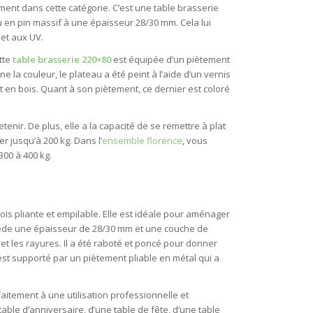
ment dans cette catégorie. C’est une table brasserie
u en pin massif à une épaisseur 28/30 mm. Cela lui
 et aux UV.
tte
table brasserie 220×80
est équipée d’un piètement
 la couleur, le plateau a été peint à l’aide d’un vernis
t en bois. Quant à son piètement, ce dernier est coloré
tenir. De plus, elle a la capacité de se remettre à plat
r jusqu’à 200 kg. Dans l’
ensemble florence
, vous
00 à 400 kg.
ois pliante et empilable. Elle est idéale pour aménager
sède une épaisseur de 28/30 mm et une couche de
s et les rayures. Il a été raboté et poncé pour donner
est supporté par un piètement pliable en métal qui a
faitement à une utilisation professionnelle et
table d’anniversaire, d’une table de fête, d’une table