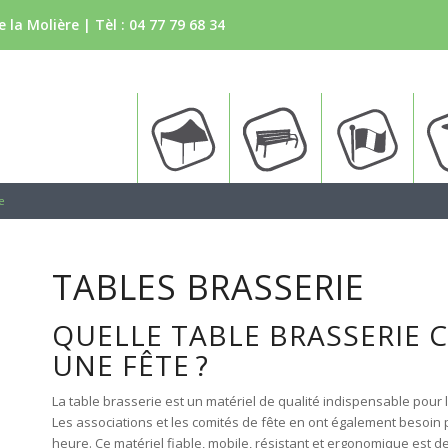
 la Molière | Tèl :
04 77 79 68 34
Tente
Bancs
Drapea
e
TABLES BRASSERIE
QUELLE TABLE BRASSERIE C
UNE FÊTE ?
La table brasserie est un matériel de qualité indispensable pour
Les associations et les comités de fête en ont également besoin 
heure. Ce matériel fiable, mobile, résistant et ergonomique est de