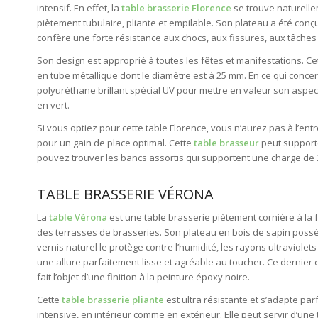
intensif. En effet, la
table brasserie Florence
se trouve naturelle
piètement tubulaire, pliante et empilable. Son plateau a été conç
confère une forte résistance aux chocs, aux fissures, aux tâches
Son design est approprié à toutes les fêtes et manifestations. Ce
en tube métallique dont le diamètre est à 25 mm. En ce qui concerne
polyuréthane brillant spécial UV pour mettre en valeur son aspec
en vert.
Si vous optiez pour cette table Florence, vous n’aurez pas à l’entre
pour un gain de place optimal. Cette
table brasseur
peut supporte
pouvez trouver les bancs assortis qui supportent une charge de 3
TABLE BRASSERIE VÉRONA
La
table Vérona
est une table brasserie piètement cornière à la f
des terrasses de brasseries. Son plateau en bois de sapin pos
vernis naturel le protège contre l’humidité, les rayons ultraviolet
une allure parfaitement lisse et agréable au toucher. Ce dernier 
fait l’objet d’une finition à la peinture époxy noire.
Cette
table brasserie pliante
est ultra résistante et s’adapte par
intensive, en intérieur comme en extérieur. Elle peut servir d’une 