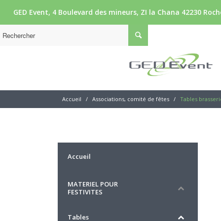
GED Event, 4 Boulevard des mineurs, ZI la Chana 42230 Roche
Accueil
/
Associations, comité de fêtes
/
Tables brasseri
Accueil
MATERIEL POUR
FESTIVITES
Tables