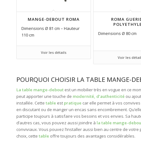
MANGE-DEBOUT ROMA
ROMA GUERI
POLYETHYL
Dimensions Ø 81 cm – Hauteur
Dimensions Ø 80 cm
110 cm
Voir les détails
Voir les détai
POURQUOI CHOISIR LA TABLE MANGE-DE
La table mange-debout
est un mobilier très en vogue en ce mom
peut apporter une touche de
modernité, d’authenticité
ou ajout
installée. Cette
table
est
pratique
car elle permet à vos convives
en discutant ou de manger un encas sans encombrement. Qu’elle
participe toujours à satisfaire vos besoins et vos envies. Sa hau
d’autres cas, vous pouvez aussi joindre à
la table mange-debou
conviviaux. Vous pouvez l’installer aussi bien au centre de votre 
choix, cette
table
offre toujours des avantages considérables.