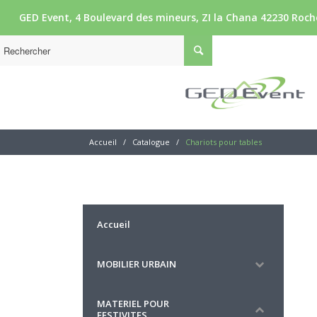
GED Event, 4 Boulevard des mineurs, ZI la Chana 42230 Roche
Accueil
/
Catalogue
/
Chariots pour tables
Accueil
MOBILIER URBAIN
MATERIEL POUR
FESTIVITES