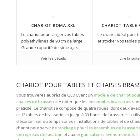
CHARIOT ROMA XXL
CHARIOT TABLE 
Le chariot pour ranger vos tables
Le chariot idéal pour 
polyéthylènes de 90 cm de large.
et stocker vos tables p
Grande capacité de stockage.
Voir les détails
Lire la suite
CHARIOT POUR TABLES ET CHAISES BRAS
Vous trouverez auprès de GED Event un
modèle de chariot pour
chaises de brasserie
. À noter que les
ensembles brasseries
sont
praticité. Ce chariot se compose de quatre roues, dont deux avec 
et 12 tables de brasserie, et jusqu’à 33 bancs de brasserie. L’util
d’économiser du temps sur vos installations de tables et de chai
chariot peut servir de
stockage pour les ensembles de brasseri
entreprises de location
et aux
organisateurs événementiels
. 