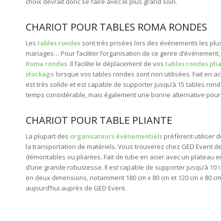
choix devrait donc se faire avec le plus grand soin.
CHARIOT POUR TABLES ROMA RONDES
Les
tables rondes
sont très prisées lors des événements les pl
mariages… Pour faciliter l’organisation de ce genre d’événement
Roma rondes
. Il facilite le déplacement de vos
tables rondes pli
stockage
lorsque vos tables rondes sont non utilisées. Fait en aci
est très solide et est capable de supporter jusqu’à 15 tables rond
temps considérable, mais également une bonne alternative pour 
CHARIOT POUR TABLE PLIANTE
La plupart des
organisateurs événementiels
préfèrent utiliser 
la transportation de matériels. Vous trouverez chez GED Event d
démontables ou pliantes. Fait de tube en acier avec un plateau 
d’une grande robustesse. Il est capable de supporter jusqu’à 10
en deux dimensions, notamment 180 cm x 80 cm et 120 cm x 80 
aujourd’hui auprès de GED Event.