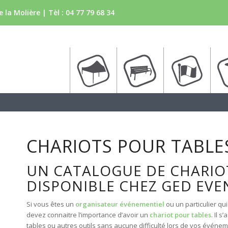
 la Molière | Tèl :
04 77 79 68 34
Tente
Bancs
Drapea
CHARIOTS POUR TABLE
UN CATALOGUE DE CHARIO
DISPONIBLE CHEZ GED EVE
Si vous êtes un
organisateur événementiel
ou un particulier qui
devez connaitre l’importance d’avoir un
chariot pour tables
. Il 
tables ou autres outils sans aucune difficulté lors de vos événe