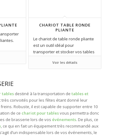
PLIANTE
CHARIOT TABLE RONDE
PLIANTE
transporter
Le chariot de table ronde pliante
liantes.
est un outil idéal pour
transporter et stocker vos tables
rondes pliantes
Voir les détails
SERIE
 tables
destiné à la transportation de
tables et
 très convoités pour les fêtes étant donné leur
freins. Robuste, il est capable de supporter entre 10
isation de ce
chariot pour tables
vous permettra donc
ses de brasserie lors de vos
événements
. De plus, ce
e
, ce qui en fait un équipement très recommandé aux
Il s’agit d’un indispensable lors de vos événements, le