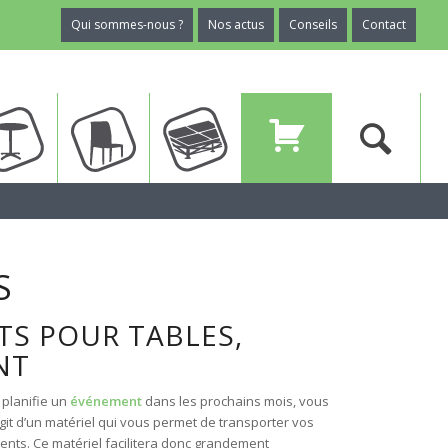
Qui sommes-nous ?
Nos actus
Conseils
Contact
ux
Tables
Chaises
Planchers
Devis
S
TS POUR TABLES,
NT
 planifie un
événement
dans les prochains mois, vous
s’agit d’un matériel qui vous permet de transporter vos
ments. Ce matériel facilitera donc grandement