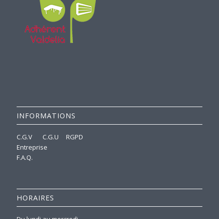
INFORMATIONS
C.G.V
C.G.U
RGPD
Entreprise
F.A.Q.
HORAIRES
Du lundi au mercredi