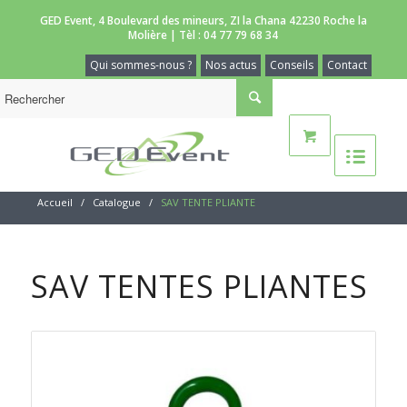
GED Event, 4 Boulevard des mineurs, ZI la Chana 42230 Roche la
Molière | Tèl :
04 77 79 68 34
Qui sommes-nous ?
Nos actus
Conseils
Contact
Accueil
/
Catalogue
/
SAV TENTE PLIANTE
SAV TENTES PLIANTES