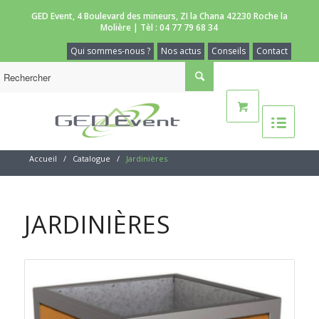
GED Event, 4 Boulevard des mineurs, ZI la Chana 42230 Roche la
Molière | Tèl :
04 77 79 68 34
Qui sommes-nous ?
Nos actus
Conseils
Contact
Accueil
/
Catalogue
/
Jardinières
JARDINIÈRES